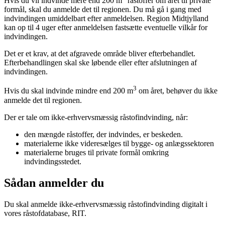
Hvis du vil indvinde mere end 200 m
råstoffer om året til private
formål, skal du anmelde det til regionen. Du må gå i gang med
indvindingen umiddelbart efter anmeldelsen. Region Midtjylland
kan op til 4 uger efter anmeldelsen fastsætte eventuelle vilkår for
indvindingen.
Det er et krav, at det afgravede område bliver efterbehandlet.
Efterbehandlingen skal ske løbende eller efter afslutningen af
indvindingen.
3
Hvis du skal indvinde mindre end 200 m
om året, behøver du ikke
anmelde det til regionen.
Der er tale om ikke-erhvervsmæssig råstofindvinding, når:
den mængde råstoffer, der indvindes, er beskeden.
materialerne ikke videresælges til bygge- og anlægssektoren
materialerne bruges til private formål omkring
indvindingsstedet.
Sådan anmelder du
Du skal anmelde ikke-erhvervsmæssig råstofindvinding digitalt i
vores råstofdatabase, RIT.