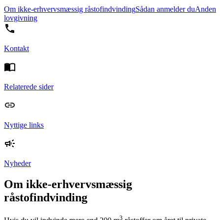
Om ikke-erhvervsmæssig råstofindvinding
Sådan anmelder du
Anden
lovgivning
Kontakt
Relaterede sider
Nyttige links
Nyheder
Om ikke-erhvervsmæssig
råstofindvinding
3