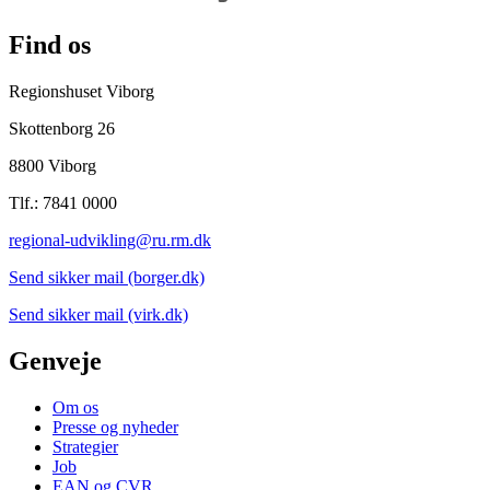
Find os
Regionshuset Viborg
Skottenborg 26
8800 Viborg
Tlf.: 7841 0000
regional-udvikling@ru.rm.dk
Send sikker mail (borger.dk)
Send sikker mail (virk.dk)
Genveje
Om os
Presse og nyheder
Strategier
Job
EAN og CVR