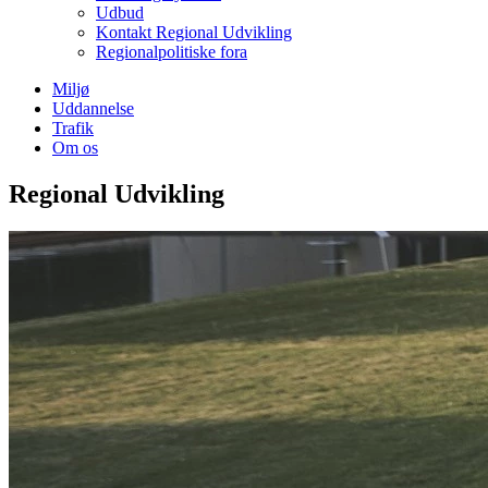
Udbud
Kontakt Regional Udvikling
Regionalpolitiske fora
Miljø
Uddannelse
Trafik
Om os
Regional Udvikling