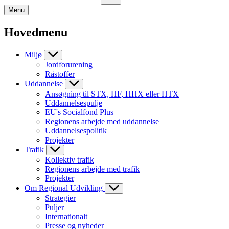
Menu
Hovedmenu
Miljø
Jordforurening
Råstoffer
Uddannelse
Ansøgning til STX, HF, HHX eller HTX
Uddannelsespulje
EU's Socialfond Plus
Regionens arbejde med uddannelse
Uddannelsespolitik
Projekter
Trafik
Kollektiv trafik
Regionens arbejde med trafik
Projekter
Om Regional Udvikling
Strategier
Puljer
Internationalt
Presse og nyheder