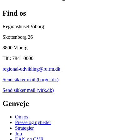
Find os
Regionshuset Viborg
Skottenborg 26
8800 Viborg
Tlf.: 7841 0000
regional-udvikling@ru.rm.dk
Send sikker mail (borger.dk)
Send sikker mail (virk.dk)
Genveje
Om os
Presse og nyheder
Strategier
Job
EAN og CVR