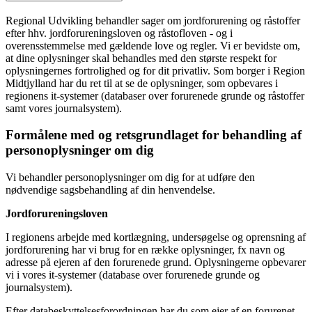
Regional Udvikling behandler sager om jordforurening og råstoffer
efter hhv. jordforureningsloven og råstofloven - og i
overensstemmelse med gældende love og regler. Vi er bevidste om,
at dine oplysninger skal behandles med den største respekt for
oplysningernes fortrolighed og for dit privatliv. Som borger i Region
Midtjylland har du ret til at se de oplysninger, som opbevares i
regionens it-systemer (databaser over forurenede grunde og råstoffer
samt vores journalsystem).
Formålene med og retsgrundlaget for behandling af
personoplysninger om dig
Vi behandler personoplysninger om dig for at udføre den
nødvendige sagsbehandling af din henvendelse.
Jordforureningsloven
I regionens arbejde med kortlægning, undersøgelse og oprensning af
jordforurening har vi brug for en række oplysninger, fx navn og
adresse på ejeren af den forurenede grund. Oplysningerne opbevarer
vi i vores it-systemer (database over forurenede grunde og
journalsystem).
Efter databeskyttelsesforordningen har du som ejer af en forurenet