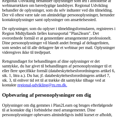
Regional Udvikling behandler oplysninger som led i afholdelse af
webinarrækken om bæredygtige landsbyer. Regional Udvikling
behandler de oplysninger, som du selv indtaster ved din tilmelding.
Der vil oftest være tale om almindelige personoplysninger, herunder
kontaktoplysninger samt oplysninger om ansættelsessted.
De oplysninger, som du oplyser i tilmeldingsformularen, registreres i
Region Midtjyllands fælles kursusportal "Plan2learn". Det
overordnede formål er at gennemføre arrangementet professionelt.
Dine personoplysninger vil blandt andet fremgå af deltagerlisten,
som sendes ud til alle deltagere før et webinar per mail. Oplysninger
videregives ikke til tredjepart.
Retsgrundlaget for behandlingen af dine oplysninger er det
samtykke, du har givet til behandlingen af personoplysninger til et
eller flere specifikke formål (databeskyttelsesforordningens artikel 6,
stk. 1, litra a.). Du har, jf. databeskyttelsesforordningens artikel 7,
stk. 3, til enhver tid ret til at trække dit samtykke tilbage ved at
kontakte
regional-udvikling@ru.rm.dk.
Opbevaring af personoplysninger om dig
Oplysninger om dig gemmes i Plan2Learn og bruges efterfølgende
til at kontakte dig i forbindelse med arrangementet. Dine
personoplysninger opbevares almindeligvis indtil kurset er afholdt,