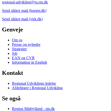
regional-udvikling@ru.rm.dk
Send sikker mail (borger.dk)
Send sikker mail (virk.dk)
Genveje
Om os
Presse og nyheder
Strategier
Job
EAN og CVR
Information in English
Kontakt
Regional Udviklings ledelse
Afdelinger i Regional Udvikling
Se også
Region Midtjylland - rm.dk