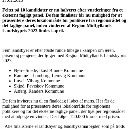
27.02.2023
Feltet på 10 kandidater er nu halveret efter vurderinger fra et
eksternt fagligt panel. De fem finalister får nu mulighed for at
præsentere deres lokalområde for politikere fra regionsrådet og
det faglige panel, inden vinderen af Region Midtjyllands
Landsbypris 2023 findes i april.
Fem landsbyer er efter første runde tilbage i kampen om æren,
prisen og pengene, der følger med Region Midtjyllands Landsbypris
2023.
Nørre Snede, Ikast-Brande Kommune
Ramme – Lomborg, Lemvig Kommune
Løvel, Viborg Kommune
Skjød, Favrskov Kommune
Asferg, Randers Kommune
De fem inviteres nu til en finaledag i løbet af marts. Her får de
mulighed for at præsentere deres lokalområde for regionens
politikere og for det eksterne faglige panel, der hjælper regionsrådet
med at udpege en vinder. Der følger 150.000 kroner med prisen.
- Alle finalisterne er landsbyer og landsbysamarbejder, som på trods