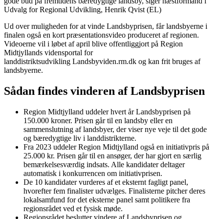
gode bud på fremtidens bæredygtige landsby, siger næstformand i
Udvalg for Regional Udvikling, Henrik Qvist (EL)
Ud over muligheden for at vinde Landsbyprisen, får landsbyerne i
finalen også en kort præsentationsvideo produceret af regionen.
Videoerne vil i løbet af april blive offentliggjort på Region
Midtjyllands vidensportal for
landdistriktsudvikling Landsbyviden.rm.dk og kan frit bruges af
landsbyerne.
Sådan findes vinderen af Landsbyprisen
Region Midtjylland uddeler hvert år Landsbyprisen på
150.000 kroner. Prisen går til en landsby eller en
sammenslutning af landsbyer, der viser nye veje til det gode
og bæredygtige liv i landdistrikterne.
Fra 2023 uddeler Region Midtjylland også en initiativpris på
25.000 kr. Prisen går til en ansøger, der har gjort en særlig
bemærkelsesværdig indsats. Alle kandidater deltager
automatisk i konkurrencen om initiativprisen.
De 10 kandidater vurderes af et eksternt fagligt panel,
hvorefter fem finalister udvælges. Finalisterne pitcher deres
lokalsamfund for det eksterne panel samt politikere fra
regionsrådet ved et fysisk møde.
Regionsrådet beslutter vindere af Landsbyprisen og