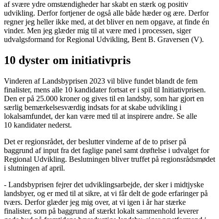
af svære ydre omstændigheder har skabt en stærk og positiv
udvikling. Derfor fortjener de også alle både hæder og ære. Derfor
regner jeg heller ikke med, at det bliver en nem opgave, at finde én
vinder. Men jeg glæder mig til at være med i processen, siger
udvalgsformand for Regional Udvikling, Bent B. Graversen (V).
10 dyster om initiativpris
Vinderen af Landsbyprisen 2023 vil blive fundet blandt de fem
finalister, mens alle 10 kandidater fortsat er i spil til Initiativprisen.
Den er på 25.000 kroner og gives til en landsby, som har gjort en
særlig bemærkelsesværdig indsats for at skabe udvikling i
lokalsamfundet, der kan være med til at inspirere andre. Se alle
10 kandidater nederst.
Det er regionsrådet, der beslutter vinderne af de to priser på
baggrund af input fra det faglige panel samt drøftelse i udvalget for
Regional Udvikling. Beslutningen bliver truffet på regionsrådsmødet
i slutningen af april.
- Landsbyprisen fejrer det udviklingsarbejde, der sker i midtjyske
landsbyer, og er med til at sikre, at vi får delt de gode erfaringer på
tværs. Derfor glæder jeg mig over, at vi igen i år har stærke
finalister, som på baggrund af stærkt lokalt sammenhold leverer