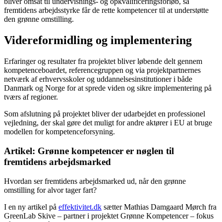
bliver omsat til undervisnings- og opkvalificeringsforløb, så
fremtidens arbejdsstyrke får de rette kompetencer til at understøtte
den grønne omstilling.
Videreformidling og implementering
Erfaringer og resultater fra projektet bliver løbende delt gennem
kompetenceboardet, referencegruppen og via projektpartnernes
netværk af erhvervsskoler og uddannelsesinstitutioner i både
Danmark og Norge for at sprede viden og sikre implementering på
tværs af regioner.
Som afslutning på projektet bliver der udarbejdet en professionel
vejledning, der skal gøre det muligt for andre aktører i EU at bruge
modellen for kompetenceforsyning.
Artikel: Grønne kompetencer er nøglen til
fremtidens arbejdsmarked
Hvordan ser fremtidens arbejdsmarked ud, når den grønne
omstilling for alvor tager fart?
I en ny artikel på
effektivitet.dk
sætter Mathias Damgaard Mørch fra
GreenLab Skive – partner i projektet Grønne Kompetencer – fokus