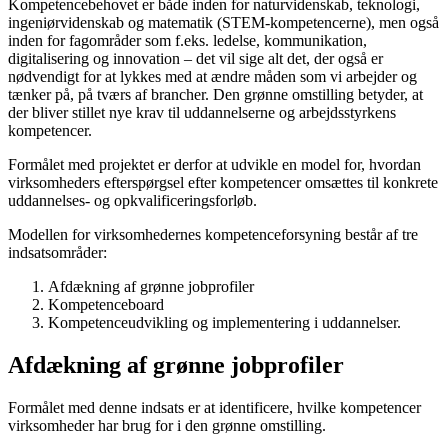
Kompetencebehovet er både inden for naturvidenskab, teknologi,
ingeniørvidenskab og matematik (STEM-kompetencerne), men også
inden for fagområder som f.eks. ledelse, kommunikation,
digitalisering og innovation – det vil sige alt det, der også er
nødvendigt for at lykkes med at ændre måden som vi arbejder og
tænker på, på tværs af brancher. Den grønne omstilling betyder, at
der bliver stillet nye krav til uddannelserne og arbejdsstyrkens
kompetencer.
Formålet med projektet er derfor at udvikle en model for, hvordan
virksomheders efterspørgsel efter kompetencer omsættes til konkrete
uddannelses- og opkvalificeringsforløb.
Modellen for virksomhedernes kompetenceforsyning består af tre
indsatsområder:
Afdækning af grønne jobprofiler
Kompetenceboard
Kompetenceudvikling og implementering i uddannelser.
Afdækning af grønne jobprofiler
Formålet med denne indsats er at identificere, hvilke kompetencer
virksomheder har brug for i den grønne omstilling.