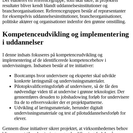
Der etableres en referencegruppe, som skal sikre, at projektets
resultater bliver kendt blandt uddannelsesinstitutioner og
brancheorganisationer. Referencegruppen består af repræsentanter
for eksempelvis uddannelsesinstitutioner, brancheorganisationer,
politiske aktører og organisationer indenfor den grønne omstilling.
Kompetenceudvikling og implementering
i uddannelser
I denne indsats fokuseres på kompetenceudvikling og
implementering af de identificerede kompetencebehov i
undervisningen. Indsatsen består af tre initiativer:
Bootcamps hvor undervisere og eksperter skal udvikle
konkrete læringsmål og undervisningsmaterialer.
Pilotopkvalificeringsforløb af undervisere, så de får den
nødvendige viden til at undervise i grønne teknologier. Der
gennemføres desuden to jobshadowing forløb for undervisere
fra de to erhvervsskoler der er projektpartnerne.
Udvikling af læringsmateriale, herunder digitalt
undervisningsmateriale og test af pilotuddannelsesforløb for
elever.
Gennem disse initiativer sikrer projektet, at virksomhedernes behov