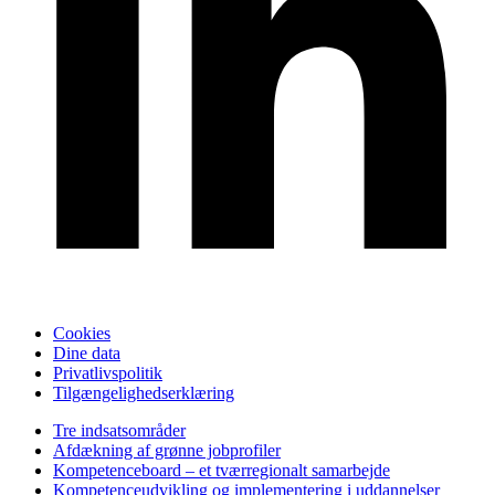
Cookies
Dine data
Privatlivspolitik
Tilgængelighedserklæring
Tre indsatsområder
Afdækning af grønne jobprofiler
Kompetenceboard – et tværregionalt samarbejde
Kompetenceudvikling og implementering i uddannelser