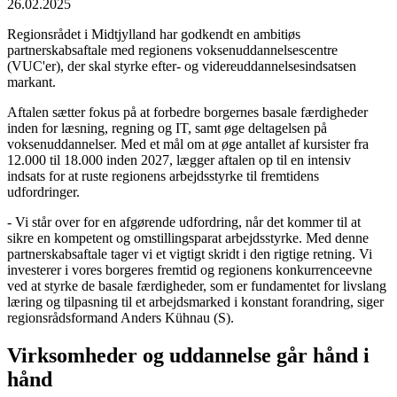
26.02.2025
Regionsrådet i Midtjylland har godkendt en ambitiøs
partnerskabsaftale med regionens voksenuddannelsescentre
(VUC'er), der skal styrke efter- og videreuddannelsesindsatsen
markant.
Aftalen sætter fokus på at forbedre borgernes basale færdigheder
inden for læsning, regning og IT, samt øge deltagelsen på
voksenuddannelser. Med et mål om at øge antallet af kursister fra
12.000 til 18.000 inden 2027, lægger aftalen op til en intensiv
indsats for at ruste regionens arbejdsstyrke til fremtidens
udfordringer.
- Vi står over for en afgørende udfordring, når det kommer til at
sikre en kompetent og omstillingsparat arbejdsstyrke. Med denne
partnerskabsaftale tager vi et vigtigt skridt i den rigtige retning. Vi
investerer i vores borgeres fremtid og regionens konkurrenceevne
ved at styrke de basale færdigheder, som er fundamentet for livslang
læring og tilpasning til et arbejdsmarked i konstant forandring, siger
regionsrådsformand Anders Kühnau (S).
Virksomheder og uddannelse går hånd i
hånd