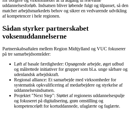
for borgere og virksomheder at få adgang til relevante
uddannelsesforløb. Indsatsen bliver løbende fulgt og tilpasset, så den
matcher arbejdsmarkedets behov og sikrer en vedvarende udvikling
af kompetencer i hele regionen.
Sådan styrker partnerskabet
voksenuddannelserne
Partnerskabsaftalen mellem Region Midtjylland og VUC fokuserer
på tre samarbejdsområder:
Løft af basale færdigheder: Opsøgende arbejde, øget udbud
og målrettede initiativer for grupper som bl.a. unge sårbare og
udenlandsk arbejdskraft.
Regional alliance: Et samarbejde med virksomheder for
systematisk opkvalificering af medarbejdere og styrkelse af
uddannelsesindsatsen.
Projektet "Next Step": Støttet af regionens uddannelsespulje
og fokuseret på digitalisering, grøn omstilling og
kompetenceløft for kortuddannede, ufaglærte og faglærte.