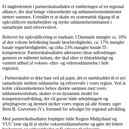
Et nøgleelement i partnerskabsaftalen er etableringen af en regional
alliance, der skal bringe virksomheder og uddannelsesinstitutioner
tættere sammen. Formålet er at skabe en systematisk tilgang til at
opkvalificere medarbejdere og styrke uddannelsesindsatsen i
samarbejde med erhvervslivet.
Behovet for opkvalificering er markant. I Danmark mangler ca. 18%
af den voksne befolkning basale læsefærdigheder, ca. 17% mangler
basale regnefærdigheder, og cirka 23% mangler basale IT-
kompetencer. Partnerskabsaftalen adresserer disse udfordringer
gennem en målrettet indsats, der skal sikre et tilstrækkeligt og
varieret udbud af voksen- efter- og videreuddannelse i hele
regionen.
- Partnerskabet er ikke bare ord på papir, det er startskuddet til et nyt
samarbejde mellem uddannelse og erhvervsliv i vores region. Ved at
koble virksomhedernes behov direkte sammen med vores
uddannelsesindsats, skaber vi en dynamisk model for
kompetenceudvikling, der vil gavne både arbejdstagere og
arbejdsgivere og dermed styrker vores region på alle fronter, siger
Bent B. Graversen (V), formand for udvalget for regional udvikling.
Med partnerskabsaftalen forpligter både Region Midtjylland og
VUC’erne sig til at styrke voksenuddannelserne og gøre det lettere