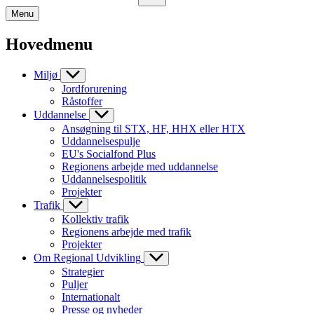
Menu
Hovedmenu
Miljø
Jordforurening
Råstoffer
Uddannelse
Ansøgning til STX, HF, HHX eller HTX
Uddannelsespulje
EU's Socialfond Plus
Regionens arbejde med uddannelse
Uddannelsespolitik
Projekter
Trafik
Kollektiv trafik
Regionens arbejde med trafik
Projekter
Om Regional Udvikling
Strategier
Puljer
Internationalt
Presse og nyheder