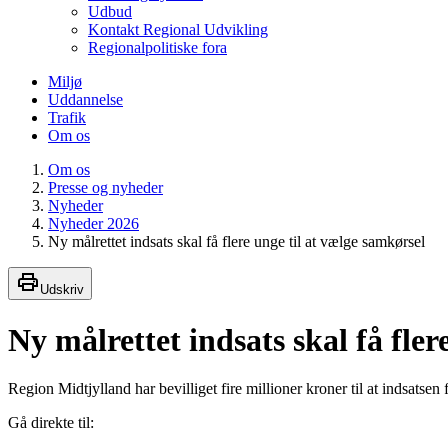
Udbud
Kontakt Regional Udvikling
Regionalpolitiske fora
Miljø
Uddannelse
Trafik
Om os
Om os
Presse og nyheder
Nyheder
Nyheder 2026
Ny målrettet indsats skal få flere unge til at vælge samkørsel
Udskriv
Ny målrettet indsats skal få fler
Region Midtjylland har bevilliget fire millioner kroner til at indsatsen
Gå direkte til: