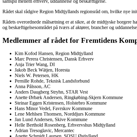
samspil mellem erhverv, uddannelse og beskæftigelse.
Rådet skal rådgive Region Midtjyllands regionsråd om, hvilke nye initi
Rådets overordnede målsætning er at sikre, at de midtjyske borgere h
og beskæftigelsesområdet på tværs af aktører, brancher og uddannels
Medlemmer af rådet for Fremtidens Komp
Kim Kofod Hansen, Region Midtjylland
Marc Perera Christensen, Dansk Erhverv
Anja Trier Wang, DI
Jakob Beck Wätjen, Horesta
Niels W. Petersen, HK
Pernille Rohde, Teknisk Landsforbund
Anna Pålsson, AC
Anders Daugberg Stryhn, STAR Vest
Anette Ørbæk Andersen, Ringkøbing-Skjern Kommune
Steinar Eggen Kristensen, Holstebro Kommune
Hans Minor Vedel, Favrskov Kommune
Lene Mehlsen Thomsen, Norddjurs Kommune
Jan Lund Andersen, Skive Kommune
Helle Berthold Rosenberg, Erhvervshus Midtjylland
Adrian Tresoglavic, Mercantec
Anette Schmidt Laursen, SOSU Østjylland