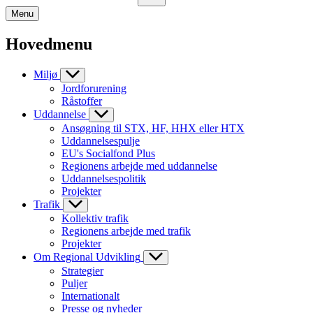
Menu
Hovedmenu
Miljø
Jordforurening
Råstoffer
Uddannelse
Ansøgning til STX, HF, HHX eller HTX
Uddannelsespulje
EU's Socialfond Plus
Regionens arbejde med uddannelse
Uddannelsespolitik
Projekter
Trafik
Kollektiv trafik
Regionens arbejde med trafik
Projekter
Om Regional Udvikling
Strategier
Puljer
Internationalt
Presse og nyheder