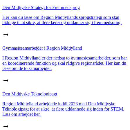
Den Midtjyske Strategi for Fremmedsprog
Her kan du læse om Region Midtjyllands sprogstrategi som skal
bidrage til at sikre, at flere lærer og uddanner sig i fremmedsprog.
Gymnasiesamarbejder i Region Midtjylland
I Region Midtjylland er der nedsat to gymnasiesamarbejder, som har
en koordinerende funktion og skal rådgive regionsrådet. Her kan du
læse om de to samarbejder.
Den Midtjyske Teknologipagt
Region Midtjylland arbejdede indtil 2023 med Den Midtjyske
Teknologipagt for at sikre, at flere uddannede sig inden for STEM.
Læs om arbejdet her.