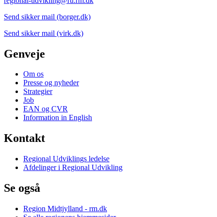
regional-udvikling@ru.rm.dk
Send sikker mail (borger.dk)
Send sikker mail (virk.dk)
Genveje
Om os
Presse og nyheder
Strategier
Job
EAN og CVR
Information in English
Kontakt
Regional Udviklings ledelse
Afdelinger i Regional Udvikling
Se også
Region Midtjylland - rm.dk