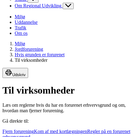
Om Regional Udvikling
Miljø
Uddannelse
Trafik
Om os
Miljø
Jordforurening
Hvis grunden er forurenet
Til virksomheder
Udskriv
Til virksomheder
Læs om reglerne hvis du har en forurenet erhvervsgrund og om,
hvordan man fjerner forurening.
Gå direkte til:
Fjern forurening
Kom af med kortlægningen
Regler på en forurenet
erhvervsgrund