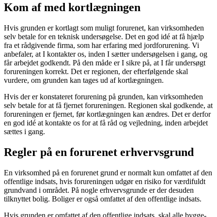
Kom af med kortlægningen
Hvis grunden er kortlagt som muligt forurenet, kan virksomheden
selv betale for en teknisk undersøgelse. Det en god idé at få hjælp
fra et rådgivende firma, som har erfaring med jordforurening. Vi
anbefaler, at I kontakter os, inden I sætter undersøgelsen i gang, og
får arbejdet godkendt. På den måde er I sikre på, at I får undersøgt
forureningen korrekt. Det er regionen, der efterfølgende skal
vurdere, om grunden kan tages ud af kortlægningen.
Hvis der er konstateret forurening på grunden, kan virksomheden
selv betale for at få fjernet forureningen. Regionen skal godkende, at
forureningen er fjernet, før kortlægningen kan ændres. Det er derfor
en god idé at kontakte os for at få råd og vejledning, inden arbejdet
sættes i gang.
Regler på en forurenet erhvervsgrund
En virksomhed på en forurenet grund er normalt kun omfattet af den
offentlige indsats, hvis forureningen udgør en risiko for værdifuldt
grundvand i området. På nogle erhvervsgrunde er der desuden
tilknyttet bolig. Boliger er også omfattet af den offentlige indsats.
Hvis grunden er omfattet af den offentlige indsats, skal alle bygge-