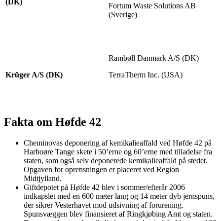
(DK)
Fortum Waste Solutions AB
(Sverige)
Rambøll Danmark A/S (DK)
Krüger A/S (DK)
TerraTherm Inc. (USA)
Fakta om Høfde 42
Cheminovas deponering af kemikalieaffald ved Høfde 42 på
Harboøre Tange skete i 50’erne og 60’erne med tilladelse fra
staten, som også selv deponerede kemikalieaffald på stedet.
Opgaven for oprensningen er placeret ved Region
Midtjylland.
Giftdepotet på Høfde 42 blev i sommer/efterår 2006
indkapslet med en 600 meter lang og 14 meter dyb jernspuns,
der sikrer Vesterhavet mod udsivning af forurening.
Spunsvæggen blev finansieret af Ringkjøbing Amt og staten.