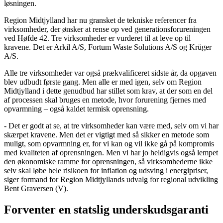
løsningen.
Region Midtjylland har nu gransket de tekniske referencer fra
virksomheder, der ønsker at rense op ved generationsforureningen
ved Høfde 42. Tre virksomheder er vurderet til at leve op til
kravene. Det er Arkil A/S, Fortum Waste Solutions A/S og Krüger
A/S.
Alle tre virksomheder var også prækvalificeret sidste år, da opgaven
blev udbudt første gang. Men alle er med igen, selv om Region
Midtjylland i dette genudbud har stillet som krav, at der som en del
af processen skal bruges en metode, hvor forurening fjernes med
opvarmning – også kaldet termisk oprensning.
- Det er godt at se, at tre virksomheder kan være med, selv om vi har
skærpet kravene. Men det er vigtigt med så sikker en metode som
muligt, som opvarmning er, for vi kan og vil ikke gå på kompromis
med kvaliteten af oprensningen. Men vi har jo heldigvis også lempet
den økonomiske ramme for oprensningen, så virksomhederne ikke
selv skal løbe hele risikoen for inflation og udsving i energipriser,
siger formand for Region Midtjyllands udvalg for regional udvikling
Bent Graversen (V).
Forventer en statslig underskudsgaranti