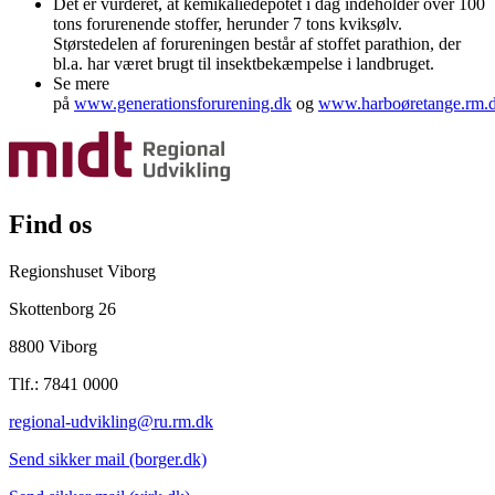
Det er vurderet, at kemikaliedepotet i dag indeholder over 100
tons forurenende stoffer, herunder 7 tons kviksølv.
Størstedelen af forureningen består af stoffet parathion, der
bl.a. har været brugt til insektbekæmpelse i landbruget.
Se mere
på
www.generationsforurening.dk
og
www.harboøretange.rm.
Find os
Regionshuset Viborg
Skottenborg 26
8800 Viborg
Tlf.: 7841 0000
regional-udvikling@ru.rm.dk
Send sikker mail (borger.dk)