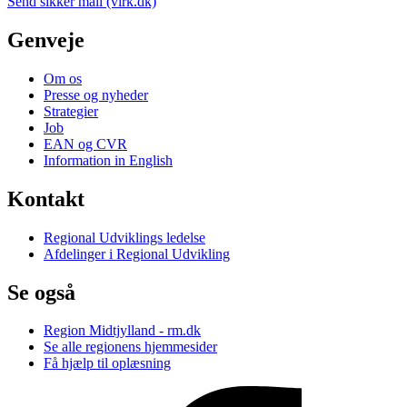
Send sikker mail (virk.dk)
Genveje
Om os
Presse og nyheder
Strategier
Job
EAN og CVR
Information in English
Kontakt
Regional Udviklings ledelse
Afdelinger i Regional Udvikling
Se også
Region Midtjylland - rm.dk
Se alle regionens hjemmesider
Få hjælp til oplæsning