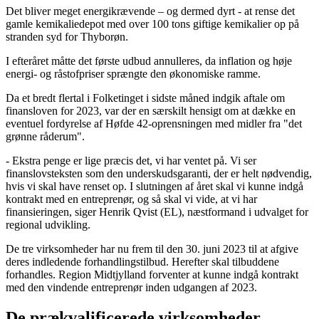
Det bliver meget energikrævende – og dermed dyrt - at rense det
gamle kemikaliedepot med over 100 tons giftige kemikalier op på
stranden syd for Thyborøn.
I efteråret måtte det første udbud annulleres, da inflation og høje
energi- og råstofpriser sprængte den økonomiske ramme.
Da et bredt flertal i Folketinget i sidste måned indgik aftale om
finansloven for 2023, var der en særskilt hensigt om at dække en
eventuel fordyrelse af Høfde 42-oprensningen med midler fra "det
grønne råderum".
- Ekstra penge er lige præcis det, vi har ventet på. Vi ser
finanslovsteksten som den underskudsgaranti, der er helt nødvendig,
hvis vi skal have renset op. I slutningen af året skal vi kunne indgå
kontrakt med en entreprenør, og så skal vi vide, at vi har
finansieringen, siger Henrik Qvist (EL), næstformand i udvalget for
regional udvikling.
De tre virksomheder har nu frem til den 30. juni 2023 til at afgive
deres indledende forhandlingstilbud. Herefter skal tilbuddene
forhandles. Region Midtjylland forventer at kunne indgå kontrakt
med den vindende entreprenør inden udgangen af 2023.
De prækvalificerede virksomheder