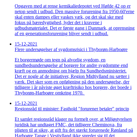
Opgaven med at rense kemikaliedepotet ved Høfde 42 op er
netop sendt i udbud. Den massive forurening fra 1950-60'erne
skal enten dampes eller vaskes væk, og det skal ske med
fokus på bæredygtighed, lyder det i kravene i
udbudsmaterialet. Det er første gang i Danmark, at oprensning
af en generationsforurening bliver sendt i udbud.
15-12-2021
Flere undersøgelser af sygdomsrisici i Thyborøn-Harboøre
Et borgermøde om tegn på alvorlig sygdom, en
sundhedsundersøgelse af borgere for andre sygdomme end
kræft og en anmodning om hjælp fra Sundhedsministeriet.
Det er nogle af de initiativer, Region Midtjylland nu sætter i
værk. Det sker som en opfølgning på den undersøgelse, der
tidligere i år påviste øget kræftrisiko hos borgere, der boede i
Thyborøn-Harboøre omkring 1970.
15-12-2021
Regionsråd til minister: Fasthold "forurener betaler" princip
Et samlet regionsråd klager nu formelt over, at Miljøstyrelsen
juridisk har undtaget FMC, det tidligere Cheminova, fra
pligten til at sikre, at gift fra det stærkt forurenede Rønland på
Harboøre Tange i Vestjylland ikke spreder sig til det