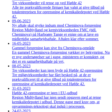
Tre virksomheder vil rense op ved Høfde 42
Alle tre prækvalificerede firmaer har valgt at give tilbud på
totalentreprisen for oprensning af kemikaliedepotet ved Høfde
42.
09-06-2023
Ny aftale skal styrke indsats mod Cheminova-forurening
Region Midtjylland og kemivirksomheden FMC (tidl.
Cheminova) på Harboøre Tange er enige om at lave en
midlertidig samarbejdsaftale. Aftalen klar efter sommer.
16-05-2023
Gammel forurening kan sive fra Cheminova-område
En gammel Cheminova-forurening vækker ny bekymring. Nu
er nye undersøgelser sat i gang, ministeren er kontaktet, og
der er en samarbejdsaftale på vej.
08-05-2023
Tre virksomheder kan igen byde på Høfde 42-oprensning
Tre miljøvirksomheder har fået besked på, at de er
prækvalificeret til at give tilbud på totalentreprisen for
oprensning af kemikaliedepotet ved Høfde 42.
31-03-2023
Høfde 42-oprensning er igen i EU-udbud
Region Midtjylland har igen sendt opgaven med at rense
kemikaliedepotet i udbud. Denne gang med krav om, at
opvarmnings-teknologi skal indgå i processen.
24-02-2023