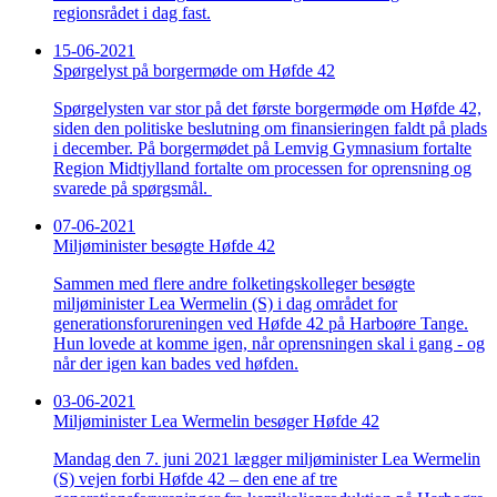
regionsrådet i dag fast.
15-06-2021
Spørgelyst på borgermøde om Høfde 42
Spørgelysten var stor på det første borgermøde om Høfde 42,
siden den politiske beslutning om finansieringen faldt på plads
i december. På borgermødet på Lemvig Gymnasium fortalte
Region Midtjylland fortalte om processen for oprensning og
svarede på spørgsmål.
07-06-2021
Miljøminister besøgte Høfde 42
Sammen med flere andre folketingskolleger besøgte
miljøminister Lea Wermelin (S) i dag området for
generationsforureningen ved Høfde 42 på Harboøre Tange.
Hun lovede at komme igen, når oprensningen skal i gang - og
når der igen kan bades ved høfden.
03-06-2021
Miljøminister Lea Wermelin besøger Høfde 42
Mandag den 7. juni 2021 lægger miljøminister Lea Wermelin
(S) vejen forbi Høfde 42 – den ene af tre