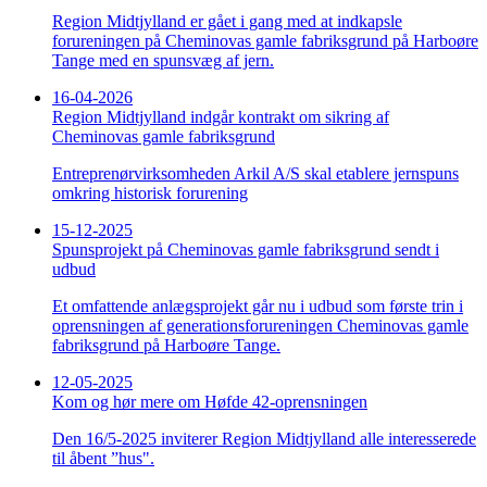
Region Midtjylland er gået i gang med at indkapsle
forureningen på Cheminovas gamle fabriksgrund på Harboøre
Tange med en spunsvæg af jern.
16-04-2026
Region Midtjylland indgår kontrakt om sikring af
Cheminovas gamle fabriksgrund
Entreprenørvirksomheden Arkil A/S skal etablere jernspuns
omkring historisk forurening
15-12-2025
Spunsprojekt på Cheminovas gamle fabriksgrund sendt i
udbud
Et omfattende anlægsprojekt går nu i udbud som første trin i
oprensningen af generationsforureningen Cheminovas gamle
fabriksgrund på Harboøre Tange.
12-05-2025
Kom og hør mere om Høfde 42-oprensningen
Den 16/5-2025 inviterer Region Midtjylland alle interesserede
til åbent ”hus".