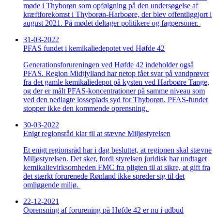
møde i Thyborøn som opfølgning på den undersøgelse af
kræftforekomst i Thyborøn-Harboøre, der blev offentliggjort i
august 2021. På mødet deltager politikere og fagpersoner.
31-03-2022
PFAS fundet i kemikaliedepotet ved Høfde 42
Generationsforureningen ved Høfde 42 indeholder også
PFAS. Region Midtjylland har netop fået svar på vandprøver
fra det gamle kemikaliedepot på kysten ved Harboøre Tange,
og der er målt PFAS-koncentrationer på samme niveau som
ved den nedlagte losseplads syd for Thyborøn. PFAS-fundet
stopper ikke den kommende oprensning.
30-03-2022
Enigt regionsråd klar til at stævne Miljøstyrelsen
Et enigt regionsråd har i dag besluttet, at regionen skal stævne
Miljøstyrelsen. Det sker, fordi styrelsen juridisk har undtaget
kemikalievirksomheden FMC fra pligten til at sikre, at gift fra
det stærkt forurenede Rønland ikke spreder sig til det
omliggende miljø.
22-12-2021
Oprensning af forurening på Høfde 42 er nu i udbud