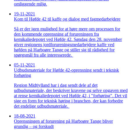
omliggende miljø.
19-11-2021
Kom til Høfde 42 til kaffe og dialog med fagmedarbejdere
Så er der igen mulighed for at høre mere om processen for
den kommende oprensning af forureningen fra
kemikaliedepotet ved Høfde 42. Søndag den 28. november
giver regionens jordforureningsmedarbejdere kaffe ved
høfden på Harboøre Tange og stiller sig til rådighed for
spørgsmål fra alle interesserede.
05-11-2021
Udbudsmateriale for Høfde 42-oprensning sendt i teknisk
forhøring
Region Midtjylland har i dag sendt dele af det
udbudsmateriale, der beskriver kravene og selve opgaven med
at rense kemikaliedepotet ved Høfde 42, i "forhøring". Det vil
sige en form for teknisk høring i branchen, der kan forbedre
det endelige udbudsmateriale.
18-08-2021
Oprensningen af forurening på Harboøre Tange bliver
grundig – og forskudt