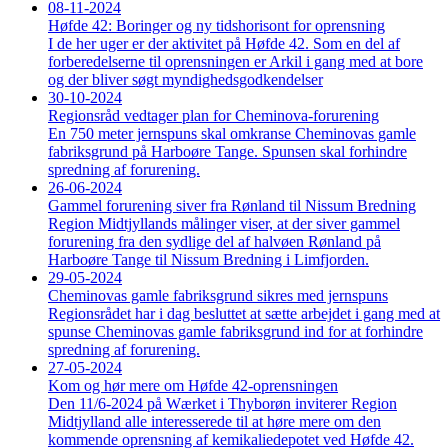
08-11-2024
Høfde 42: Boringer og ny tidshorisont for oprensning
I de her uger er der aktivitet på Høfde 42. Som en del af
forberedelserne til oprensningen er Arkil i gang med at bore
og der bliver søgt myndighedsgodkendelser
30-10-2024
Regionsråd vedtager plan for Cheminova-forurening
En 750 meter jernspuns skal omkranse Cheminovas gamle
fabriksgrund på Harboøre Tange. Spunsen skal forhindre
spredning af forurening.
26-06-2024
Gammel forurening siver fra Rønland til Nissum Bredning
Region Midtjyllands målinger viser, at der siver gammel
forurening fra den sydlige del af halvøen Rønland på
Harboøre Tange til Nissum Bredning i Limfjorden.
29-05-2024
Cheminovas gamle fabriksgrund sikres med jernspuns
Regionsrådet har i dag besluttet at sætte arbejdet i gang med at
spunse Cheminovas gamle fabriksgrund ind for at forhindre
spredning af forurening.
27-05-2024
Kom og hør mere om Høfde 42-oprensningen
Den 11/6-2024 på Wærket i Thyborøn inviterer Region
Midtjylland alle interesserede til at høre mere om den
kommende oprensning af kemikaliedepotet ved Høfde 42.