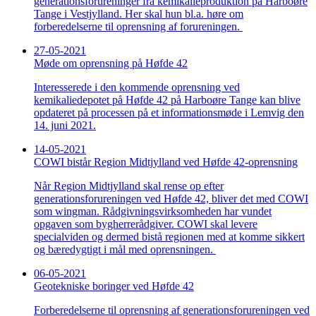
generationsforureninger fra kemikalieproduktion på Harboøre
Tange i Vestjylland. Her skal hun bl.a. høre om
forberedelserne til oprensning af forureningen.
27-05-2021
Møde om oprensning på Høfde 42
Interesserede i den kommende oprensning ved
kemikaliedepotet på Høfde 42 på Harboøre Tange kan blive
opdateret på processen på et informationsmøde i Lemvig den
14. juni 2021.
14-05-2021
COWI bistår Region Midtjylland ved Høfde 42-oprensning
Når Region Midtjylland skal rense op efter
generationsforureningen ved Høfde 42, bliver det med COWI
som wingman. Rådgivningsvirksomheden har vundet
opgaven som bygherrerådgiver. COWI skal levere
specialviden og dermed bistå regionen med at komme sikkert
og bæredygtigt i mål med oprensningen.
06-05-2021
Geotekniske boringer ved Høfde 42
Forberedelserne til oprensning af generationsforureningen ved