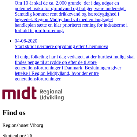
Om 10 år skal de ca. 2.000 grunde, der i dag udgør en
potentiel risiko for grundvand og boliger, være undersøgt.
Samtidig kommer rent drikkevand og bæredygtighed i
højsædet. Region Midtjylland vil med en langsigtet
handleplan sætte en klar prioriteret retning for indsatserne i
forhold til jordforurening.
04-06-2020
Stort skridt nærmere oprydning efter Cheminova
Et enigt folketing har i dag vedtaget, at der hurtigst muligt skal
findes penge til at rydde op efter de ti store
generationsforureninger i Danmark. Beslutningen giver
lettelse i Region Midtjylland, hvor der er tre
generationsforureninger.
Find os
Regionshuset Viborg
Skottenborg 26