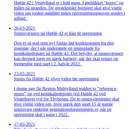
Høfde 42 i Vestjylland er i fuld gang. I øjeblikket "bores" og
måles på stranden. De geotekniske boringer skal give vigtig
viden om jorden stabilitet inden oprensningsopgaven sendes i
udbud.
26-03-2021
Spunsvæggen på Høfde 42 er klar til oprensning
Den er så god som ny! Sådan lød konklusionen fra den
ingeniør, der i går undersøgte en spunsplade fra
kemikaliedepotet på Høfde 42. Det betyder, at spunsvæggen
kan dermed være en stærk barriere, når der skal renses op
formentlig med start i 2. halvår 2022.
23-03-2021
Spuns fra Høfde 42 giver viden før oprensning
I denne uge får Region Midtjylland trukket to "reference-
spuns" op ved kemikaliedepotet ved Høfde 42 ved
Vesterhavet syd for Thyborøn. De to spuns-elementer skal
give vigtig viden om, hvor stærk den snart 15 år gamle
spunsvæg omkring generationsforureningen er, når en
oprensning skal i gang i 2022.
17-03-2021