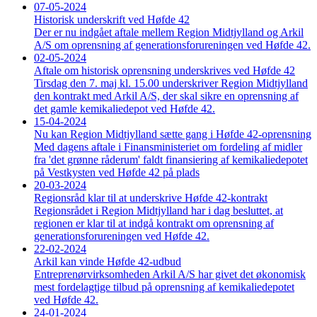
07-05-2024
Historisk underskrift ved Høfde 42
Der er nu indgået aftale mellem Region Midtjylland og Arkil
A/S om oprensning af generationsforureningen ved Høfde 42.
02-05-2024
Aftale om historisk oprensning underskrives ved Høfde 42
Tirsdag den 7. maj kl. 15.00 underskriver Region Midtjylland
den kontrakt med Arkil A/S, der skal sikre en oprensning af
det gamle kemikaliedepot ved Høfde 42.
15-04-2024
Nu kan Region Midtjylland sætte gang i Høfde 42-oprensning
Med dagens aftale i Finansministeriet om fordeling af midler
fra 'det grønne råderum' faldt finansiering af kemikaliedepotet
på Vestkysten ved Høfde 42 på plads
20-03-2024
Regionsråd klar til at underskrive Høfde 42-kontrakt
Regionsrådet i Region Midtjylland har i dag besluttet, at
regionen er klar til at indgå kontrakt om oprensning af
generationsforureningen ved Høfde 42.
22-02-2024
Arkil kan vinde Høfde 42-udbud
Entreprenørvirksomheden Arkil A/S har givet det økonomisk
mest fordelagtige tilbud på oprensning af kemikaliedepotet
ved Høfde 42.
24-01-2024