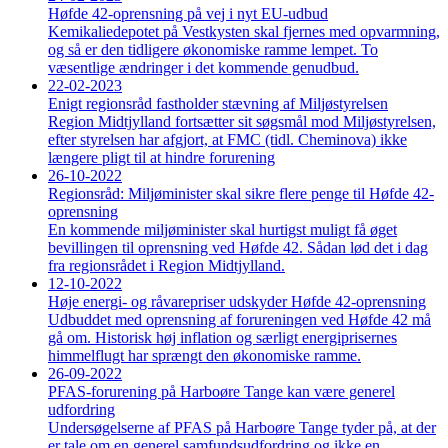
Høfde 42-oprensning på vej i nyt EU-udbud
Kemikaliedepotet på Vestkysten skal fjernes med opvarmning,
og så er den tidligere økonomiske ramme lempet. To
væsentlige ændringer i det kommende genudbud.
22-02-2023
Enigt regionsråd fastholder stævning af Miljøstyrelsen
Region Midtjylland fortsætter sit søgsmål mod Miljøstyrelsen,
efter styrelsen har afgjort, at FMC (tidl. Cheminova) ikke
længere pligt til at hindre forurening
26-10-2022
Regionsråd: Miljøminister skal sikre flere penge til Høfde 42-
oprensning
En kommende miljøminister skal hurtigst muligt få øget
bevillingen til oprensning ved Høfde 42. Sådan lød det i dag
fra regionsrådet i Region Midtjylland.
12-10-2022
Høje energi- og råvarepriser udskyder Høfde 42-oprensning
Udbuddet med oprensning af forureningen ved Høfde 42 må
gå om. Historisk høj inflation og særligt energiprisernes
himmelflugt har sprængt den økonomiske ramme.
26-09-2022
PFAS-forurening på Harboøre Tange kan være generel
udfordring
Undersøgelserne af PFAS på Harboøre Tange tyder på, at der
er tale om en generel samfundsudfordring og ikke en