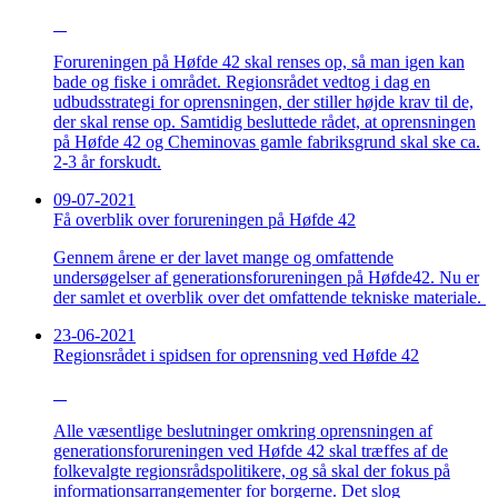
Forureningen på Høfde 42 skal renses op, så man igen kan
bade og fiske i området. Regionsrådet vedtog i dag en
udbudsstrategi for oprensningen, der stiller højde krav til de,
der skal rense op. Samtidig besluttede rådet, at oprensningen
på Høfde 42 og Cheminovas gamle fabriksgrund skal ske ca.
2-3 år forskudt.
09-07-2021
Få overblik over forureningen på Høfde 42
Gennem årene er der lavet mange og omfattende
undersøgelser af generationsforureningen på Høfde42. Nu er
der samlet et overblik over det omfattende tekniske materiale.
23-06-2021
Regionsrådet i spidsen for oprensning ved Høfde 42
Alle væsentlige beslutninger omkring oprensningen af
generationsforureningen ved Høfde 42 skal træffes af de
folkevalgte regionsrådspolitikere, og så skal der fokus på
informationsarrangementer for borgerne. Det slog