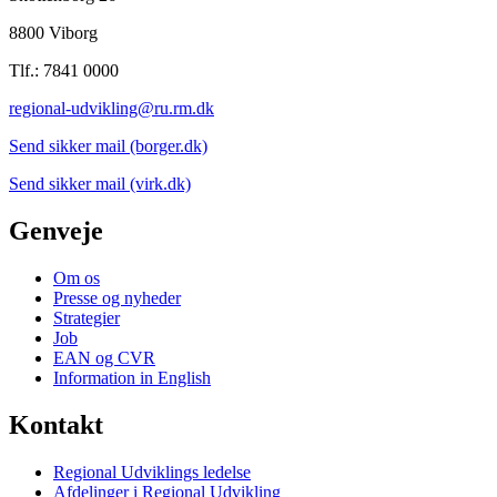
8800 Viborg
Tlf.: 7841 0000
regional-udvikling@ru.rm.dk
Send sikker mail (borger.dk)
Send sikker mail (virk.dk)
Genveje
Om os
Presse og nyheder
Strategier
Job
EAN og CVR
Information in English
Kontakt
Regional Udviklings ledelse
Afdelinger i Regional Udvikling