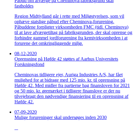
Påbud om afværge på Cheminova-fabriksgrund skal
fastholdes
Region Midtjylland går i rette med Miljøstyrelsen, som vil
ophæve statslige påbud efter Cheminova-forurening.
Påbuddene forpligter virksomheden FMC (tidl. Cheminova)
til at lave afværgetiltag på fabriksgrunden, der skal oprense og
forhindre gammel jordforurening fra kemivirksomheden i at
forurene det omkringliggende miljø.
08-12-2020
Oprensning på Høfde 42 støttes af Aarhus Universitets
Forskningsfond
Cheminovas tidligere ejer, Auriga Industries A/S, har fået
mulighed for at bidrage med 125 mio. kr. til oprensning på
Høfde 42. Med midler fra partierne bag finansloven for 2021
og 50 mio. kr. øremærket i tidligere finanslove er der nu
tilvejebragt den nødvendige finansiering til en oprensning af
Høfde 42.
07-09-2020
Mulige forureninger skal undersøges inden 2030