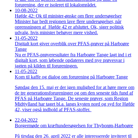
forurening, der er isoleret til lokalområdet.
10-08-2022
Høfde 42: Ok til minister-ønske om flere undersøgelser
Minister har bedt regionen lave flere undersøgelser, når
oprensningen af Høfde 42 er afsluttet. Ok, siger politisk
udvalg, hvis minister behøver mere vished.
31-05-2022
Digitalt kort giver overblik over PFAS-prøver på Harboøre
Tange
Nu er PFAS-prøveresultater fra Harboøre Tange lagt ind i et
digitalt kort, som løbende opdateres med nye prøvesvar i
jagten på kilden til forureningen.
11-05-2022
Kom til kaffe og dialog om forurening på Harboøre Tange
Søndag den 15. maj er der igen mulighed for at høre mere om
de tre generationsforureninger og om den seneste tids fund af
PFAS på Harboøre Tange. De seneste prøver, som Region
Midtjylland har taget bl.a. langs kysten nord og syd for Høfde
42, viser også indhold af PFAS-stoffer.
22-04-2022
Borgermøde om kræftundersøgelsen for Thyborøn-Harboøre
På tirsdag den 26. april 2022 er alle interesserede inviteret til